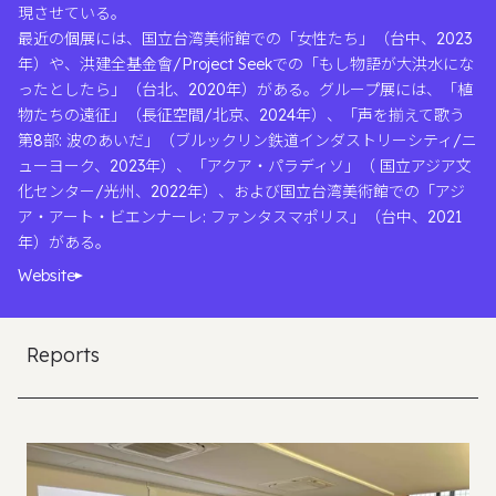
現させている。
最近の個展には、国立台湾美術館での「女性たち」（台中、2023
年）や、洪建全基金會/Project Seekでの「もし物語が大洪水にな
ったとしたら」（台北、2020年）がある。グループ展には、「植
物たちの遠征」（長征空間/北京、2024年）、「声を揃えて歌う
第8部: 波のあいだ」（ブルックリン鉄道インダストリーシティ/ニ
ューヨーク、2023年）、「アクア・パラディソ」（ 国立アジア文
化センター/光州、2022年）、および国立台湾美術館での「アジ
ア・アート・ビエンナーレ: ファンタスマポリス」（台中、2021
年）がある。
Website
Reports