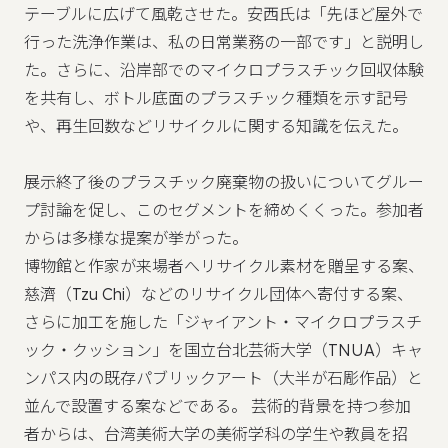
テーブルに広げて風乾させた。安西氏は「先ほど屋外で
行った洗浄作業は、私の日常業務の一部です」と説明し
た。さらに、沿岸部でのマイクロプラスチック回収体験
を共有し、ボトル底面のプラスチック種類を示す記号
や、再生回数などリサイクルに関する知識を伝えた。
展示終了後のプラスチック廃棄物の扱いについてグルー
プ討論を促し、このセグメントを締めくくった。参加者
からは多様な提案が挙がった。
博物館と作家が来場者へリサイクル素材を贈呈する案、
慈濟（Tzu Chi）などのリサイクル団体へ寄付する案、
さらに加工を施した「ジャイアント・マイクロプラスチ
ック・クッション」を国立台北芸術大学（TNUA）キャ
ンパス内の既存パブリックアート（大半が石彫作品）と
並んで設置する案などである。 芸術的背景を持つ参加
者からは、台湾美術大学の美術学科の学生や教員を招