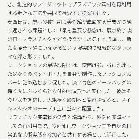
き、創造的なプロジェクトでプラスチック素材を再利用
する新たな方法を共同で模索する提案も出た。
安西氏は、展示の移行期に美術館が直面する重要かつ繰
り返される課題として「最も重要な懸念は、展示終了後
の再生プラスチックをどう扱うかにある」と強調し、新
たな廃棄問題につながるという現実的で継続的なジレン
マを浮き彫りにした。
ワークショップの最終段階では、安西は参加者に洗浄し
たばかりのペットボトルを自身が制作したクッションカ
バーに詰め込むよう促した。淡い青色のビーンバッグは
瞬く間にふっくらと立体的な造形へと変化した。彼はそ
の形状を調整し、大規模な彫刻へと変容させると、メイ
ンスタジオのテーブル上に堂々と配置した。
プラスチック廃棄物の洗浄と議論から、彫刻的充填材と
しての再利用まで、安西剛はワークショップを自身の日
常的な芸術実践を参加者と共有する場として活用した。