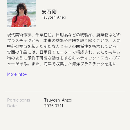
安西 剛
Tsuyoshi Anzai
現代美術作家、千葉在住。日用品などの既製品、廃棄物などの
プラスチックから、本来の機能や意味を取り除くことで、人間
中心の視点を超えた新たな人とモノの関係性を探求している。
安西の作品には、日用品でモーターで構成され、あたかも生き
物のように予測不可能な動きをするキネティック・スカルプチ
ャーがある。また、海岸で収集した海洋プラスチックを用いた
彫刻では、それらを遥か未来の人間以外の生命体の考古学者が
More info
解釈した「人類の遺物」として提示している。 これまでに、ル
ートヴィヒ美術館（ブダペスト）、金沢21世紀美術館（日
本）、ヒューストン美術館（アメリカ）、クンストラーハウ
ス・ベタニエン（ベルリン）などで作品を発表している。
Participants
Tsuyoshi Anzai
Date
2025.07.11