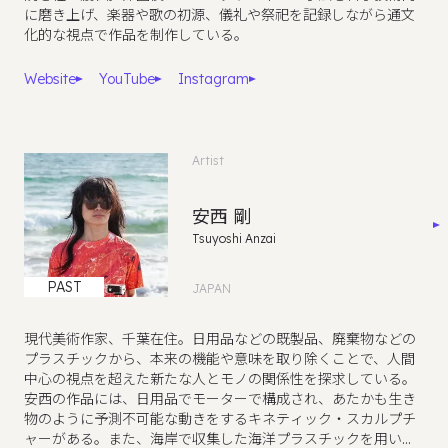
に磨き上げ、楽器や歌の初源、儀礼や祭祀を記録しながら通文
化的な視点で作品を制作している。
Website
YouTube
Instagram
Artist
安西 剛
Tsuyoshi Anzai
PAST
JAPAN
現代美術作家、千葉在住。日用品などの既製品、廃棄物などの
プラスチックから、本来の機能や意味を取り除くことで、人間
中心の視点を超えた新たな人とモノの関係性を探求している。
安西の作品には、日用品でモーターで構成され、あたかも生き
物のように予測不可能な動きをするキネティック・スカルプチ
ャーがある。また、海岸で収集した海洋プラスチックを用いた